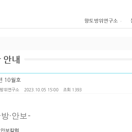
향토방위연구소
 안내
년 10월호
방위연구소
2023.10.05 15:00
조회 1393
·
-
국방
안보
6
안보칼럼