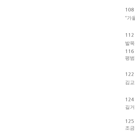
10
“
가
11
발목
11
평범
12
김교
12
길거
125
조금