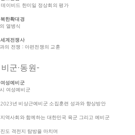
 데이비드 한미일 정상회의 평가
2
북한확대경
의 열병식
6
세계전쟁사
:
과의 전쟁
아편전쟁의 교훈
·
-
예비군
동원
4
여성예비군
시 여성예비군
2023
년 비상근예비군 소집훈련 성과와 향상방안
8
지역사회와 함께하는 대한민국 육군 그리고 예비군
진도 격전지 탐방을 마치며