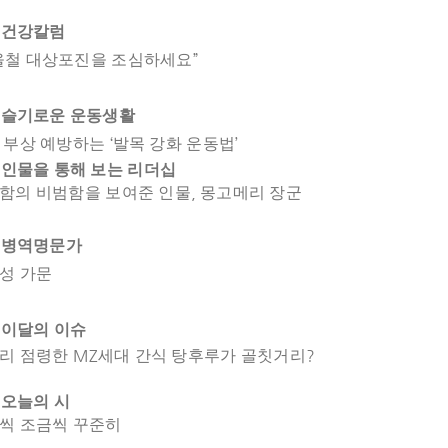
8
건강칼럼
”
을철 대상포진을 조심하세요
2
슬기로운 운동생활
‘
’
 부상 예방하는
발목 강화 운동법
6
인물을 통해 보는 리더십
,
함의 비범함을 보여준 인물
몽고메리 장군
2
병역명문가
성 가문
4
이달의 이슈
MZ
?
리 점령한
세대 간식 탕후루가 골칫거리
오늘의 시
씩 조금씩 꾸준히