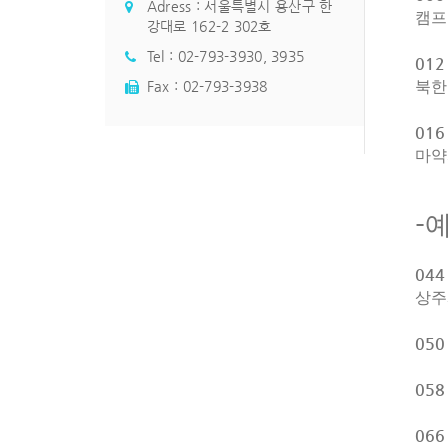
Adress : 서울특별시 용산구 한
캠프
강대로 162-2 302호
Tel :
02-793-3930
,
3935
01
Fax : 02-793-3938
북한
01
마약
-
04
상주
050
05
066