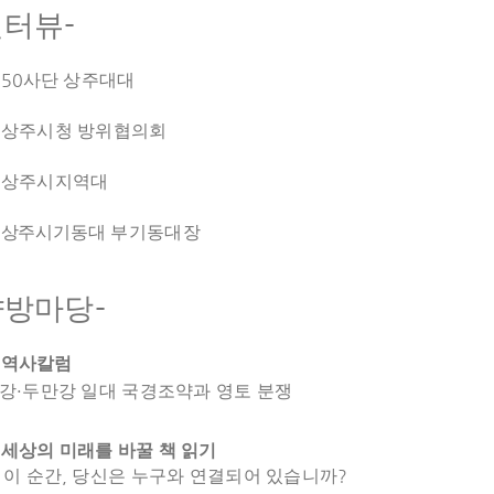
-
인터뷰
2
50
사
단 상주대대
상주시청 방위협의회
상주시지역대
2
상주시기동
대 부기동대
장
-
향방마당
8
역사칼럼
·
강
두만강 일대 국경조약과 영토 분쟁
4
세상의 미래를 바꿀 책 읽기
,
?
 이 순간
당신은 누구와 연결되어 있습니까