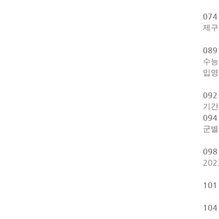
07
제구
08
수능
입
09
기간
09
군별
09
202
10
104