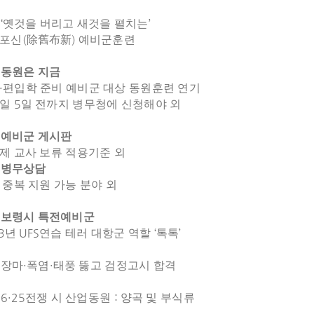
4
‘
’
옛것을 버리고 새것을 펼치는
(
)
포신
除舊布新
예비군훈련
9
동원은 지금
·
편입학 준비 예비군 대상 동원훈련 연기
5
영일
일 전까지 병무청에 신청해야 외
2
예비군 게시판
제 교사 보류 적용기준 외
4
병무상담
 중복 지원 가능 분야 외
8
보령시 특전예비군
3
UFS
‘
’
년
연습 테러 대항군 역할
톡톡
1
·
·
장마
폭염
태풍 뚫고 검정고시 합격
6·25
:
전쟁 시 산업동원
양곡 및 부식류