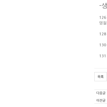
-
12
명절
12
130
13
목록
다음글 
이전글 