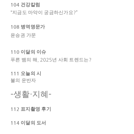
104
건강칼럼
“
?”
지금도 마약이 궁금하신가요
108
병역명문가
윤승권 가문
110
이달의 이슈
, 2025
?
푸른 뱀의 해
년 사회 트렌드는
111
오늘의 시
불의 운반자
-
·
-
생활
지혜
112
표지촬영 후기
114
이달의 도서