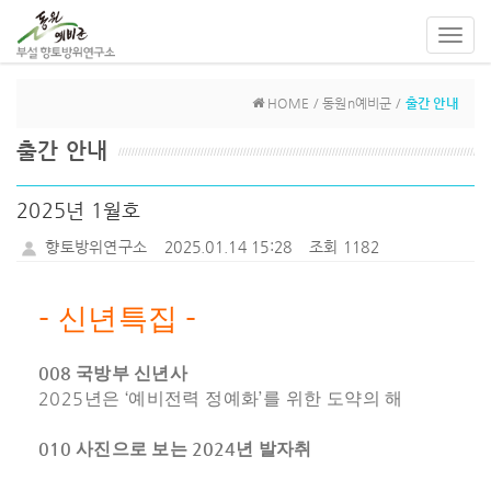
Toggl
navig
HOME / 동원n예비군 /
출간 안내
출간 안내
2025년 1월호
향토방위연구소
2025.01.14 15:28
조회 1182
-
-
신년특집
008
국방부 신년사
2025
‘
’
년은
예비전력 정예화
를 위한 도약의 해
010
2024
사진으로 보는
년 발자취