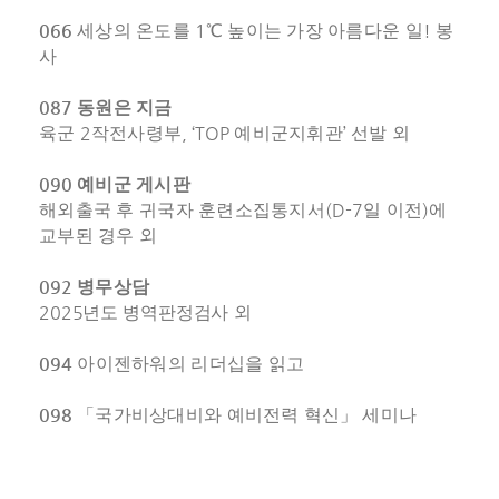
066
1
!
세상의 온도를
℃
높이는 가장 아름다운 일
봉
사
087
동원은 지금
2
, ‘TOP
’
육군
작전사령부
예비군지휘관
선발 외
090
예비군 게시판
(D-7
)
해외출국 후 귀국자 훈련소집통지서
일 이전
에
교부된 경우 외
092
병무상담
2025
년도 병역판정검사
외
094
아이젠하워의 리더십을 읽고
098
「
국가비상대비와 예비전력 혁신
」
세미나