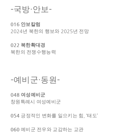
-
·
-
국방
안보
016
안보칼럼
2024
2025
년 북한의 행보와
년 전망
022
북한확대경
북한의 전쟁수행능력
-
·
-
예비군
동원
048
여성예비군
창원특례시 여성예비군
054
, ‘
’
긍정적인 변화를 일으키는 힘
태도
060
예비군 전우와 교감하는 교관