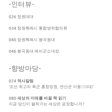
-
-
인터뷰
026
창원대대
034
창원특례시 통합방위협의회
040
창원특례시 봉곡동대
046
봉곡동대 예비군소대장
-
-
향방마당
074
역사칼럼
‘
,
(10
)’
조선 최고의 폭군 흥청망청
연산군 이융
대
080
세상의 미래를 바꿀 책 읽기
?
지금 당신이 펼쳐가는 세상은 공정합니까