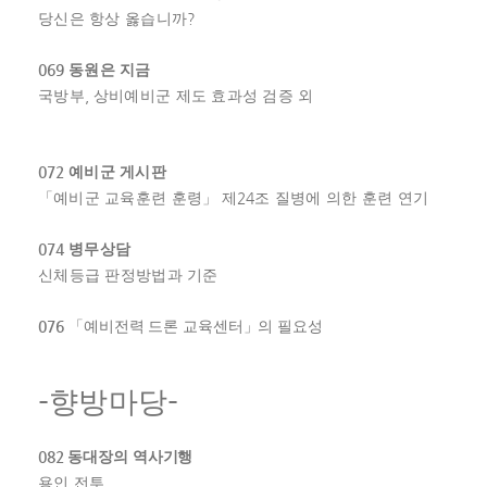
?
당신은 항상 옳습니까
069
동원은 지금
,
국방부
상비예비군 제도 효과성 검증 외
072
예비군 게시판
24
「
예비군 교육훈련 훈령
」
제
조 질병에 의한 훈련 연기
074
병무상담
신체등급 판정방법과 기준
076
「
예비전력 드론 교육센터
」
의 필요성
-
-
향방마당
082
동대장의 역사기행
용인 전투