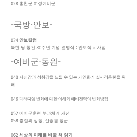
028
홍천군 여성예비군
-
·
-
국방
안보
034
안보칼럼
80
:
북한 당 창건
주년 기념 열병식
안보적 시사점
-
·
-
예비군
동원
040
자신감과 성취감을 느낄 수 있는 개인화기 실사격훈련을 위
해
046
패러다임 변화에 대한 이해와 예비전력의 변화방향
052
예비군훈련 부과체계 개선
058
,
충절의 상징
신숭겸 장군
062
세상의 미래를 바꿀 책 읽기