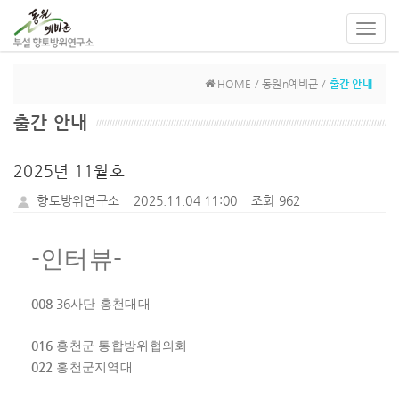
Toggl
navig
HOME / 동원n예비군 /
출간 안내
출간 안내
2025년 11월호
향토방위연구소
2025.11.04 11:00
조회 962
-
-
인터뷰
008
36
사단 홍천대대
016
홍천군 통합방위협의회
022
홍천군지역대