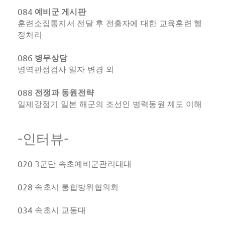
084
예비군 게시판
훈련소집통지서 전달 후 전출자에 대한 교육훈련 행
정처리
086
병무상담
병역판정검사 일자 변경 외
088
전쟁과 동원전략
일제강점기 일본 해군의 조선인 병력동원 제도 이해
-
-
인터뷰
020
3
군
단 속초예비군관리대대
028
속초시 통합방위협의회
034
속초시 교동대