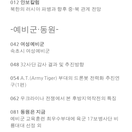
012
안보칼럼
-
북한의 러시아 파병과 향후 중
북 관계 전망
-
·
-
예비군
동원
042
여성예비군
속초시 여성예비군
048
32
사단 감사 결과 및 추진방향
054
A.T.(Army Tiger)
부대의 드론봇 전력화 추진연
(1
)
구
편
062
우크라이나 전쟁에서 본 후방지역작전의 특징
081
동원은 지금
17
예비군 교육훈련 최우수부대에 육군
보병사단 비
룡대대 선정 외