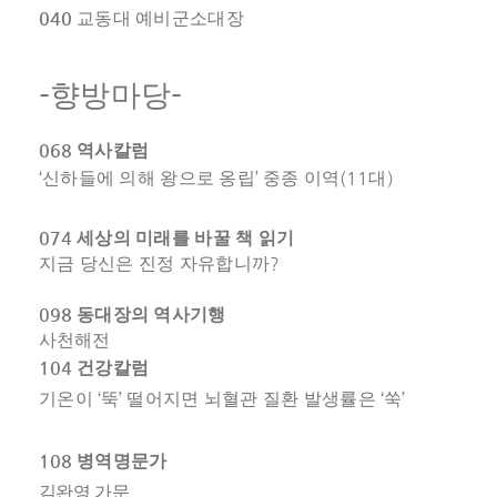
040
교동대 예비군소대장
-
-
향방마당
068
역사칼럼
‘
’
(11
)
신하들에 의해 왕으로 옹립
중종 이역
대
074
세상의 미래를 바꿀 책 읽기
?
지금 당신은 진정 자유합니까
098
동대장의 역사기행
사천해전
104
건강칼럼
‘
’
‘
’
기온이
뚝
떨어지면 뇌혈관 질환 발생률은
쑥
108
병역명문가
김완영
가문