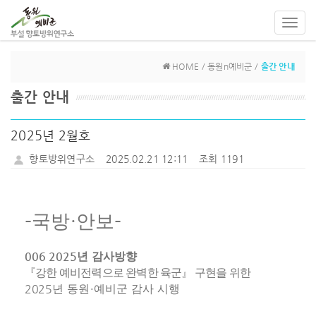
Toggl
navig
HOME / 동원n예비군 /
출간 안내
출간 안내
2025년 2월호
향토방위연구소
2025.02.21 12:11
조회 1191
-
·
-
국방
안보
006 2025
년 감사방향
『
강한 예비전력으로 완벽한 육군
』
구현을 위한
20
25
·
년 동원
예비군 감사 시행